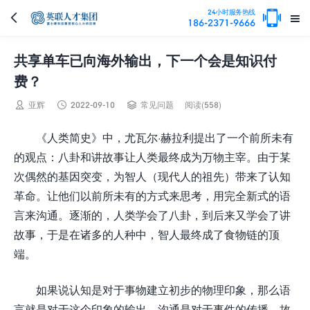

24小时服务热线


186-2371-9666
共享单车已向海外输出，下一个会是知识付
费？



亚辉
2022-09-10
常见问题
阅读(558)
《人类简史》中，尤瓦尔·赫拉利提出了一个前所未有
的观点：八卦和讲故事让人类最终成为万物主宰。由于某
次偶然的基因突变，为智人（现代人的祖先）带来了认知
革命。让他们以前所未有的方式来思考，用完全新式的语
言来沟通。逐渐的，人类学会了八卦，到后来又学会了讲
故事，于是在诸多的人种中，智人最终成了食物链的顶
端。
如果说认知是对于事物建立初步的物理印象，那么语
言就是对于这个印象的输出，沟通是对于事件的传播，故